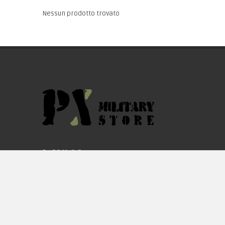
Nessun prodotto trovato
By F.C.M. & C. sas
Sede:
Via Baccheretana, 178/B
59015 Carmignano — PO
Tel:
+39 055 3872504