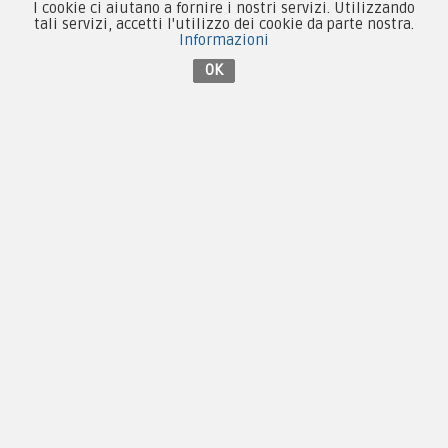
I cookie ci aiutano a fornire i nostri servizi. Utilizzando
Patch e Distintivi
tali servizi, accetti l'utilizzo dei cookie da parte nostra.
Informazioni
Forze Armate
OK
Collezionismo e Vintage
Contattaci su Facebook