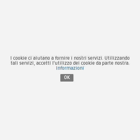
Privacy & Cookie
Pagamenti
Novità
I cookie ci aiutano a fornire i nostri servizi. Utilizzando
Equipaggiamento
tali servizi, accetti l'utilizzo dei cookie da parte nostra.
Informazioni
Patch e Distintivi
OK
Forze Armate
Collezionismo e Vintage
Contattaci su Facebook