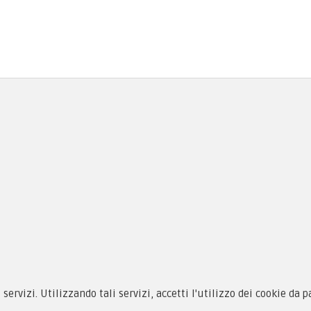
siamo
Novità
 alle taglie
Equipaggiamento
zioni d'acquisto
Patch e Distintivi
i servizi. Utilizzando tali servizi, accetti l'utilizzo dei cookie da 