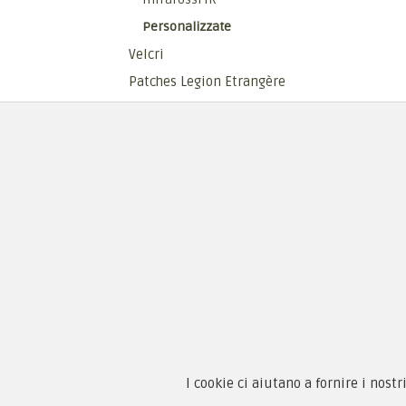
Personalizzate
Velcri
Patches Legion Etrangère
Fine serie
COLLEZIONISMO E VINTAGE
Chi 
Guida
Condi
I cookie ci aiutano a fornire i nostr
By F.C.M. & C. sas