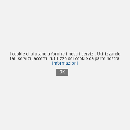
Privacy & Cookie
Pagamenti
Novità
I cookie ci aiutano a fornire i nostri servizi. Utilizzando
Equipaggiamento
tali servizi, accetti l'utilizzo dei cookie da parte nostra.
Informazioni
Patch e Distintivi
OK
Forze Armate
Collezionismo e Vintage
Contattaci su Facebook