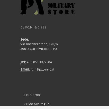
By F.C.M. & C. sas
Sede:
Via Baccheretana, 178/B
59015 Carmignano — PO
Tel:
+39 055 3872504
Email:
fcm@pxprato.it
Chi siamo
Guida alle taglie