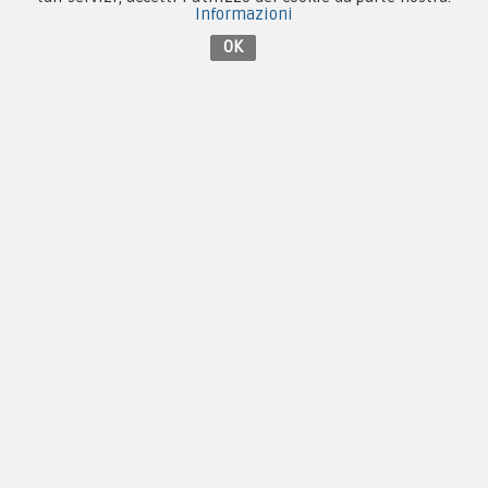
Informazioni
Contattaci su Facebook
OK
Copyright © 2005-2018
PX Military Store
By
F.C.M. & C. sas, PI 01704000973