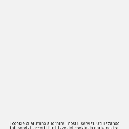
Condizioni d'acquisto
Privacy & Cookie
Pagamenti
Novità
Equipaggiamento
Patch e Distintivi
Forze Armate
Collezionismo e Vintage
I cookie ci aiutano a fornire i nostri servizi. Utilizzando
tali servizi, accetti l'utilizzo dei cookie da parte nostra.