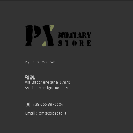
By F.C.M. & C. sas
Sede:
Via Baccheretana, 178/B
59015 Carmignano — PO
Tel:
+39 055 3872504
Email:
fcm@pxprato.it