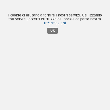
Collezionismo e Vintage
I cookie ci aiutano a fornire i nostri servizi. Utilizzando
tali servizi, accetti l'utilizzo dei cookie da parte nostra.
Informazioni
Contattaci su Facebook
OK