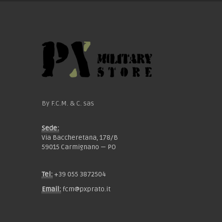
By F.C.M. & C. sas
Sede:
Via Baccheretana, 178/B
59015 Carmignano — PO
Tel:
+39 055 3872504
Email:
fcm@pxprato.it