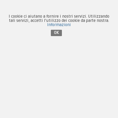
Collezionismo e Vintage
I cookie ci aiutano a fornire i nostri servizi. Utilizzando
tali servizi, accetti l'utilizzo dei cookie da parte nostra.
Informazioni
Contattaci su Facebook
OK