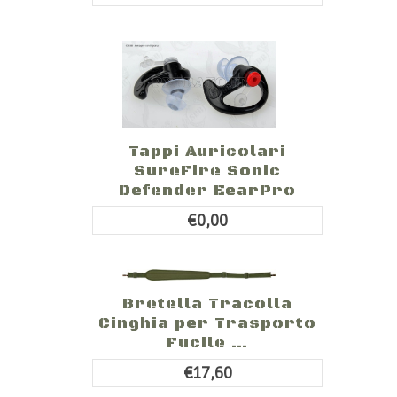
Tappi Auricolari
SureFire Sonic
Defender EearPro
€0,00
Bretella Tracolla
Cinghia per Trasporto
Fucile ...
€17,60