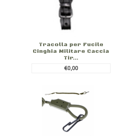
Tracolla per Fucile
Cinghia Militare Caccia
Tir...
€0,00