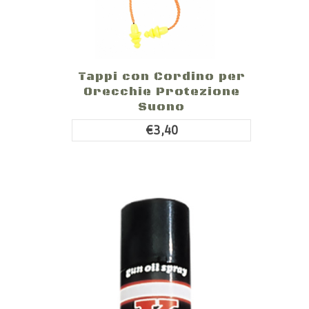
Tappi con Cordino per
Orecchie Protezione
Suono
€3,40