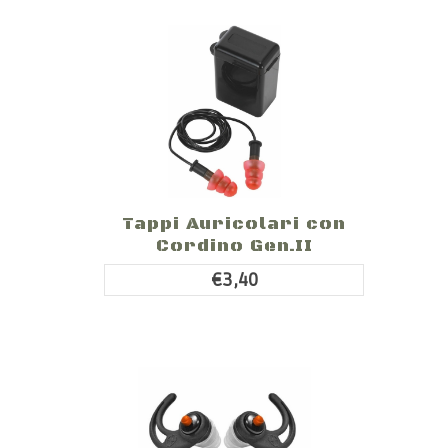
Tappi Auricolari con
Cordino Gen.II
€3,40