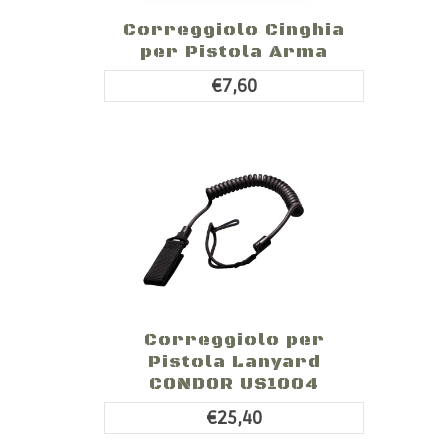
Correggiolo Cinghia
per Pistola Arma
€7,60
Correggiolo per
Pistola Lanyard
CONDOR US1004
€25,40