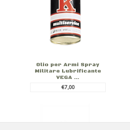
Olio per Armi Spray
Militare Lubrificante
VEGA ...
€7,00