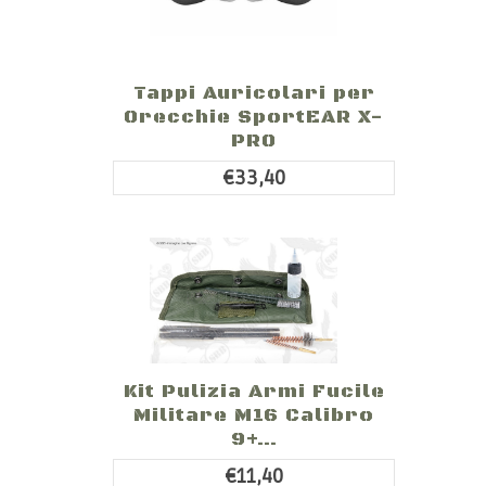
Tappi Auricolari per
Orecchie SportEAR X-
PRO
€33,40
Kit Pulizia Armi Fucile
Militare M16 Calibro
9+...
€11,40