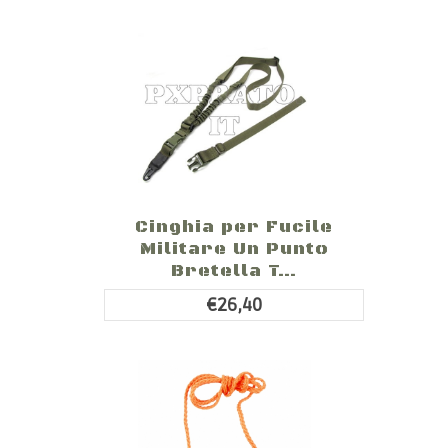
Cinghia per Fucile
Militare Un Punto
Bretella T...
€26,40