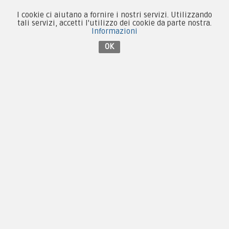
I cookie ci aiutano a fornire i nostri servizi. Utilizzando
tali servizi, accetti l'utilizzo dei cookie da parte nostra.
Informazioni
OK
By F.C.M. & C. sas
Sede:
Via Baccheretana, 178/B
59015 Carmignano — PO
Tel:
+39 055 3872504
Email:
fcm@pxprato.it