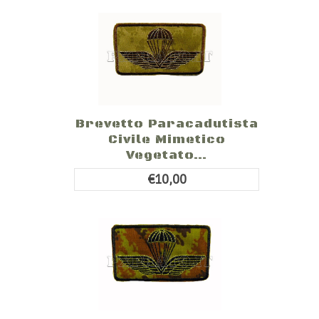
Brevetto Paracadutista
Civile Mimetico
Vegetato...
€10,00