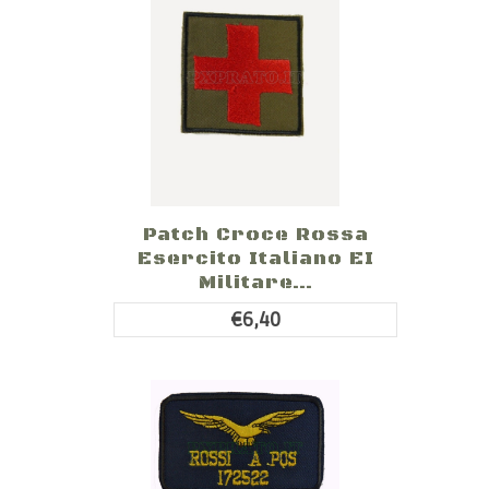
Patch Croce Rossa
Esercito Italiano EI
Militare...
€6,40