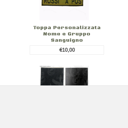
Toppa Personalizzata
Nome e Gruppo
Sanguigno
€10,00
Toppa Patch IR
Infrarossi Square di
Segnalazion...
€2,40