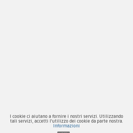
By F.C.M. & C. sas
Sede:
Via Baccheretana, 178/B
59015 Carmignano — PO
Tel:
+39 055 3872504
Email:
fcm@pxprato.it
I cookie ci aiutano a fornire i nostri servizi. Utilizzando
tali servizi, accetti l'utilizzo dei cookie da parte nostra.
Informazioni