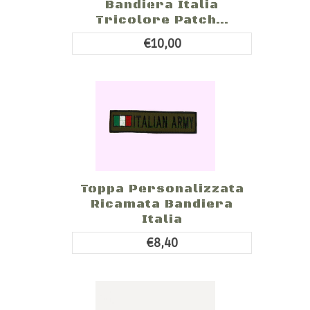
Bandiera Italia
Tricolore Patch...
€10,00
Toppa Personalizzata
Ricamata Bandiera
Italia
€8,40