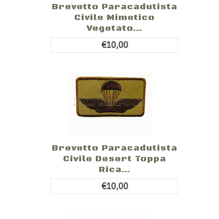
Brevetto Paracadutista
Civile Mimetico
Vegetato...
€10,00
Brevetto Paracadutista
Civile Desert Toppa
Rica...
€10,00