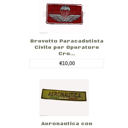
Brevetto Paracadutista
Civile per Operatore
Cro...
€10,00
Aeronautica con