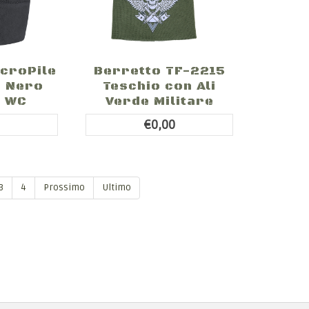
icroPile
Berretto TF-2215
p Nero
Teschio con Ali
 WC
Verde Militare
0
€0,00
3
4
Prossimo
Ultimo