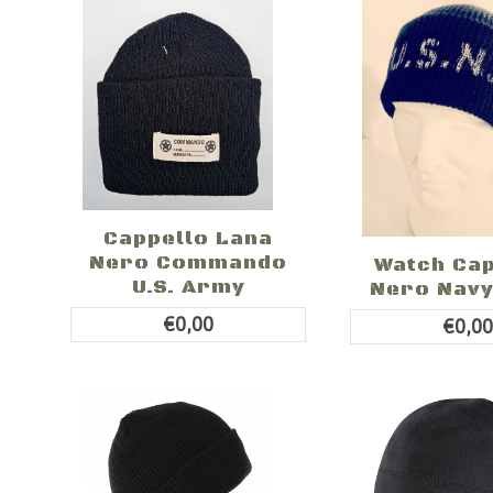
Cappello Lana
Nero Commando
Watch Ca
U.S. Army
Nero Navy 
€0,00
€0,0