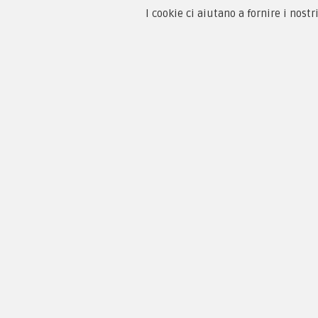
I cookie ci aiutano a fornire i nostr
Chi 
Guida
Condi
By F.C.M. & C. sas
Priva
Sede:
Paga
Via Baccheretana, 178/B
59015 Carmignano — PO
Tel:
+39 055 3872504
Email:
fcm@pxprato.it