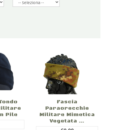
 Tondo
Fascia
ilitare
Paraorecchie
n Pile
Militare Mimetica
Vegetata ...
0