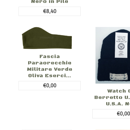
Nero in Pile
€8,40
Fascia
Paraorecchie
Militare Verde
Oliva Eserci...
€0,00
Watch 
Berretto U.
U.S.A. 
€0,0