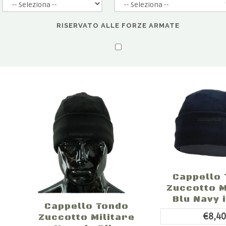
RISERVATO ALLE FORZE ARMATE
Cappello
Zuccotto M
Blu Navy i
Cappello Tondo
€8,4
Zuccotto Militare