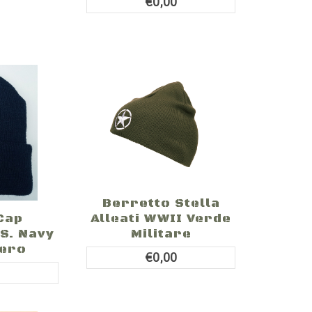
€0,00
Berretto Stella
Cap
Alleati WWII Verde
S. Navy
Militare
Nero
€0,00
0