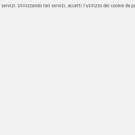
i servizi. Utilizzando tali servizi, accetti l'utilizzo dei cookie da 
siamo
Novità
 alle taglie
Equipaggiamento
zioni d'acquisto
Patch e Distintivi
cy & Cookie
Forze Armate
menti
Collezionismo e Vintage