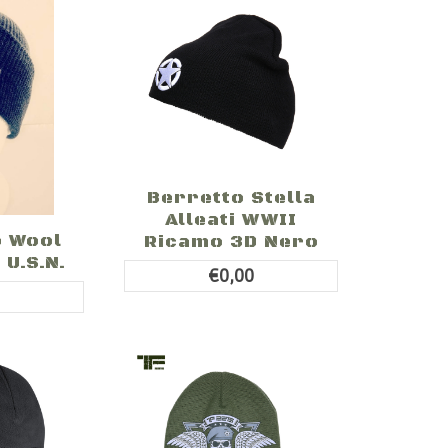
Berretto Stella
Alleati WWII
p Wool
Ricamo 3D Nero
U.S.N.
€0,00
0