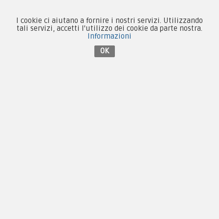
59015 Carmignano — PO
I cookie ci aiutano a fornire i nostri servizi. Utilizzando
tali servizi, accetti l'utilizzo dei cookie da parte nostra.
Tel:
+39 055 3872504
Informazioni
Email:
fcm@pxprato.it
OK
Chi siamo
Guida alle taglie
Condizioni d'acquisto
Privacy & Cookie
Pagamenti