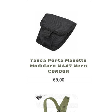
Tasca Porta Manette
Modulare MA47 Nero
CONDOR
€9,00