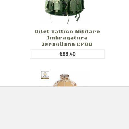
Gilet Tattico Militare
Imbragatura
Israeliana EFOD
€88,40
Combat Shirt SBB