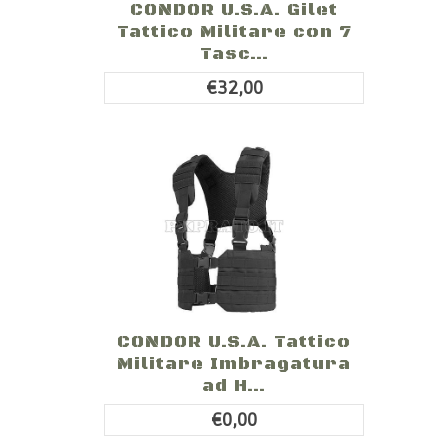
CONDOR U.S.A. Gilet
Tattico Militare con 7
Tasc...
€32,00
CONDOR U.S.A. Tattico
Militare Imbragatura
ad H...
€0,00