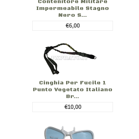
Contenitore Militare
Impermeabile Stagno
Nero S...
€6,00
Cinghia Per Fucile 1
Punto Vegetato Italiano
Br...
€10,00