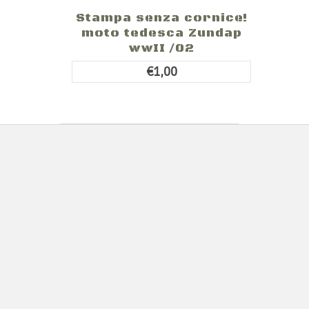
Stampa senza cornice!
moto tedesca Zundap
wwII /02
€1,00
Primo
Precedente
…
5
6
7
8
9