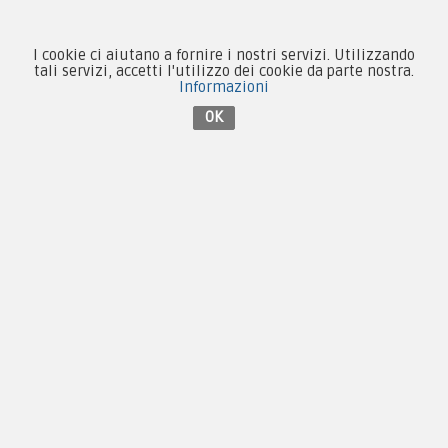
Privacy & Cookie
Pagamenti
I cookie ci aiutano a fornire i nostri servizi. Utilizzando
tali servizi, accetti l'utilizzo dei cookie da parte nostra.
Informazioni
OK
Novità
Equipaggiamento
Patch e Distintivi
Forze Armate
Collezionismo e Vintage
Contattaci su Facebook