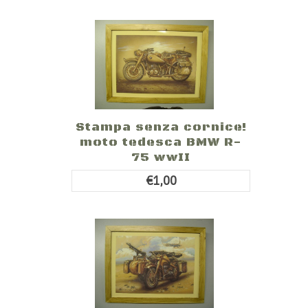
Stampa senza cornice!
moto tedesca BMW R-
75 wwII
€1,00