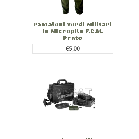
Pantaloni Verdi Militari
In Micropile F.C.M.
Prato
€5,00