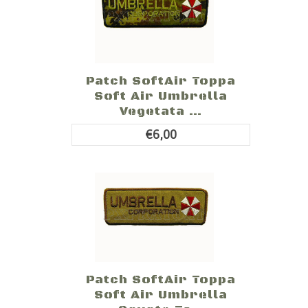
Patch SoftAir Toppa
Soft Air Umbrella
Vegetata ...
€6,00
Patch SoftAir Toppa
Soft Air Umbrella