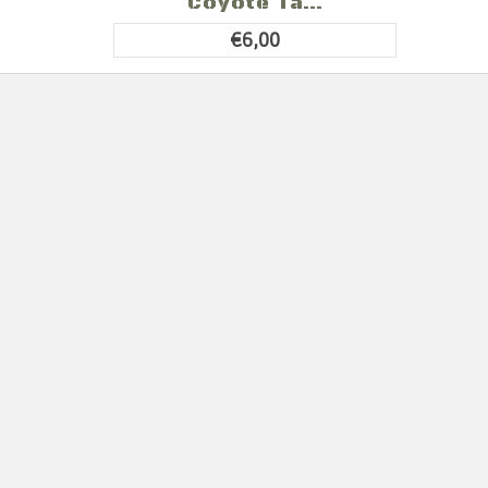
Coyote Ta...
€6,00
Patch SoftAir Toppa
Soft Air Umbrella Nero
Rica...
€6,40
Primo
Precedente
1
2
3