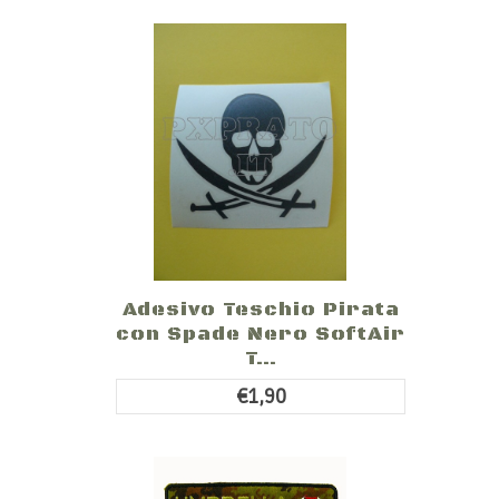
Adesivo Teschio Pirata
con Spade Nero SoftAir
T...
€1,90