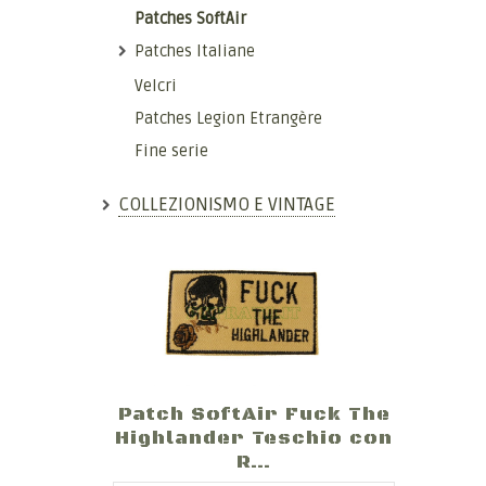
Patches SoftAir
Patches Italiane
Velcri
Patches Legion Etrangère
Fine serie
COLLEZIONISMO E VINTAGE
Patch SoftAir Fuck The
Highlander Teschio con
R...