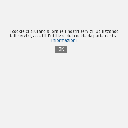
Email:
fcm@pxprato.it
I cookie ci aiutano a fornire i nostri servizi. Utilizzando
Chi siamo
tali servizi, accetti l'utilizzo dei cookie da parte nostra.
Informazioni
Guida alle taglie
OK
Condizioni d'acquisto
Privacy & Cookie
Pagamenti
Novità
Equipaggiamento