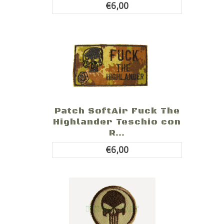
€6,00
Patch SoftAir Fuck The
Highlander Teschio con
R...
€6,00