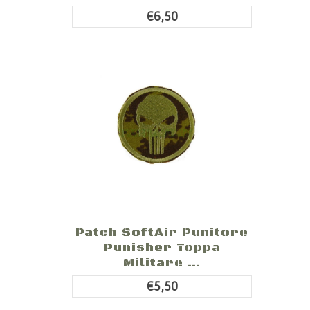
€6,50
Patch SoftAir Punitore
Punisher Toppa
Militare ...
€5,50