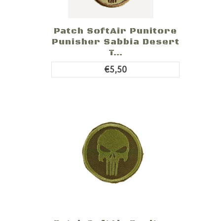
Patch SoftAir Punitore
Punisher Sabbia Desert
T...
€5,50