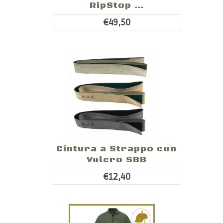
RipStop ...
€49,50
Cintura a Strappo con
Velcro SBB
€12,40