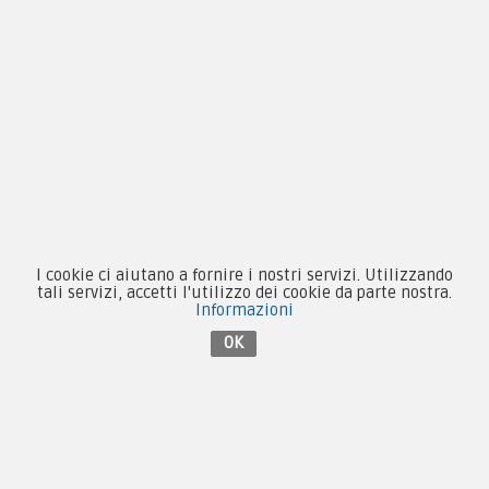
4
5
6
…
Prossimo
Ultimo
I cookie ci aiutano a fornire i nostri servizi. Utilizzando
tali servizi, accetti l'utilizzo dei cookie da parte nostra.
Informazioni
OK
By F.C.M. & C. sas
Sede:
Via Baccheretana, 178/B
59015 Carmignano — PO