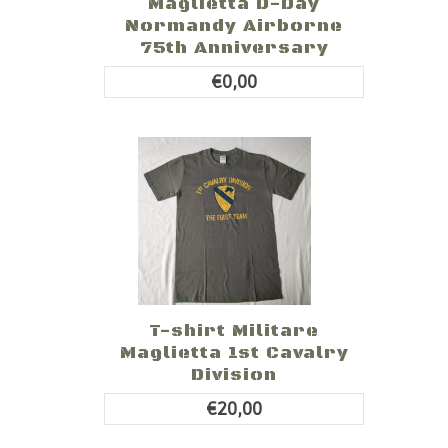
Maglietta D-Day
Normandy Airborne
75th Anniversary
€0,00
T-shirt Militare
Maglietta 1st Cavalry
Division
€20,00