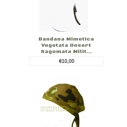
Bandana Mimetica
Vegetata Desert
Sagomata Milit...
€10,00