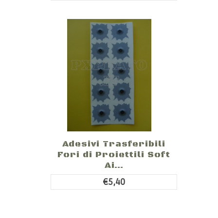
Adesivi Trasferibili
Fori di Proiettili Soft
Ai...
€5,40