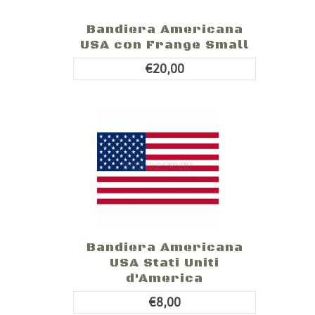
Bandiera Americana
USA con Frange Small
€20,00
Bandiera Americana
USA Stati Uniti
d'America
€8,00