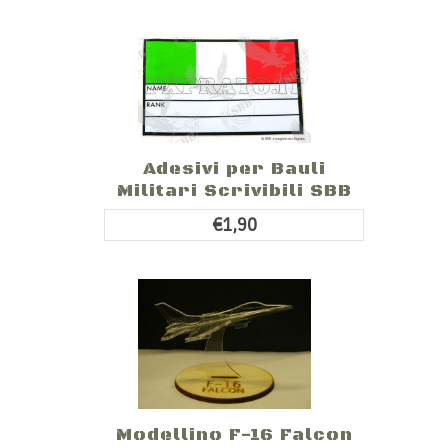
Adesivi per Bauli
Militari Scrivibili SBB
€1,90
Modellino F-16 Falcon