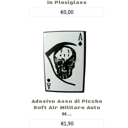
in Plexiglass
€0,00
Adesivo Asso di Picche
Soft Air Militare Auto
M...
€1,90