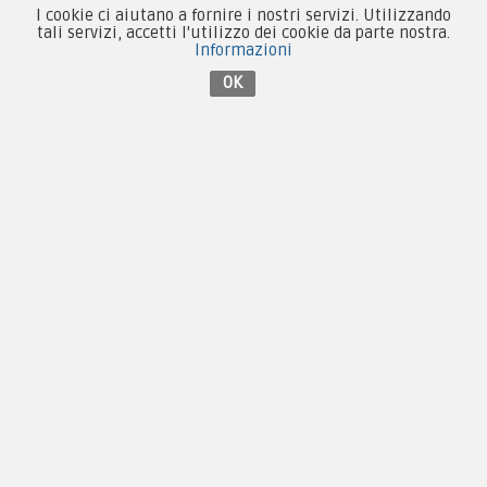
I cookie ci aiutano a fornire i nostri servizi. Utilizzando
tali servizi, accetti l'utilizzo dei cookie da parte nostra.
Tel:
+39 055 3872504
Informazioni
Email:
fcm@pxprato.it
OK
Chi siamo
Guida alle taglie
Condizioni d'acquisto
Privacy & Cookie
Pagamenti
Novità