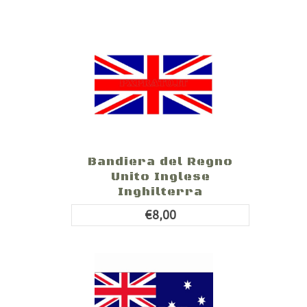
Bandiera del Regno
Unito Inglese
Inghilterra
€8,00